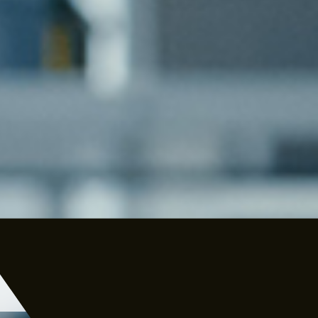
XPL
Für 