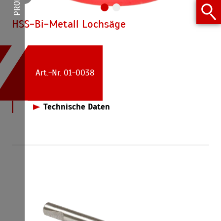
HSS-Bi-Metall Lochsäge
Art.-Nr. 01-0038
Technische Daten
01-0038
Ø 38mm
01-0043
Ø 44mm
01-0052
Ø 52mm
01-0068
Ø 68mm
01-0074
Ø 76mm
01-0083
Ø 83mm
01-0102
Ø 102mm