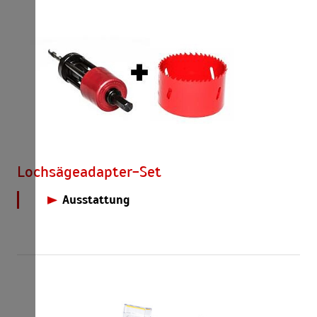
Lochsägeadapter-Set
Ausstattung
Lochsägeadapterset bestehend aus
Lochmichel/Bohr-Fixx-Aufnahme, Zentrierbohrer,
sowie HSS-Bi-Metall-Lochsäge Ø 68mm