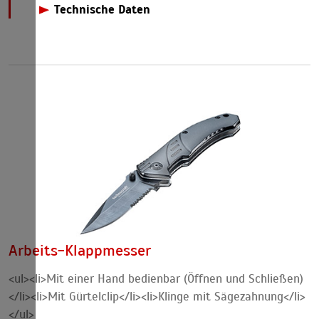
Mit einer Hand bedienbar (Öffnen und Schließen)
Technische Daten
Klinge mit Sägezahnung
Klapp-/ NotfallmesserKlingenlänge
Mit Funktionen für den Notfall
Klingenlänge
84 mm
Integrierter Sicherheitsgurtschneider
Not-Hammer-Einsatz für schnelles und sicheres
Zertrümmern von Autoscheiben
Arbeits-Klappmesser
<ul><li>Mit einer Hand bedienbar (Öffnen und Schließen)
</li><li>Mit Gürtelclip</li><li>Klinge mit Sägezahnung</li>
</ul>