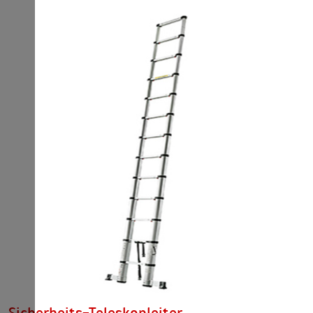
Räder Ø
20 cm
Abmessung zusammengefaltet
100 x 59 x 8 cm
Gewicht
10.5 kg
Sicherheits-Teleskopleiter