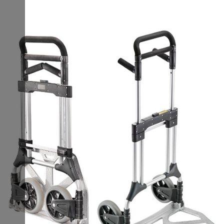
Höhenverstellbar mit integrierter Auszugssperre
Stahlrollen Ø
50 mm
50 mm
Hochbelastbar und kippsicher mit justierbaren
Belastbarkeit
mx. 150 kg
mx. 150 kg
Standfüßen
Rollenbock 400
Rollenbock 500
UPE zzgl. MwSt.
120,00€
125,00€
Art-Nr.
332018
332019