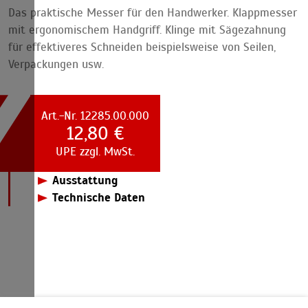
Das praktische Messer für den Handwerker. Klappmesser
mit ergonomischem Handgriff. Klinge mit Sägezahnung
für effektiveres Schneiden beispielsweise von Seilen,
Verpackungen usw.
Art.-Nr. 12285.00.000
12,80 €
UPE zzgl. MwSt.
Ausstattung
Mit einer Hand bedienbar (Öffnen und Schließen)
Technische Daten
Mit Gürtelclip
Arbeits-Klappmesser
Klinge mit Sägezahnung
Klingenlänge
80 mm