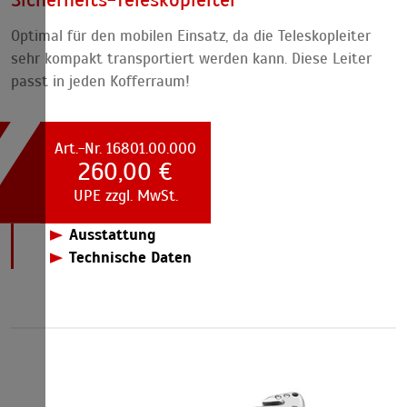
Optimal für den mobilen Einsatz, da die Teleskopleiter
sehr kompakt transportiert werden kann. Diese Leiter
passt in jeden Kofferraum!
Art.-Nr. 16801.00.000
260,00 €
UPE zzgl. MwSt.
Ausstattung
Aus Aluminium
Technische Daten
Mit gedämpften Automatik-Einzug der einzelnen
Sicherheits-Teleskopleiter
Sprossen
Sprossen
13
mit verstellbaren Quertraversen
Länge eingefahren
90 cm
Länge mind. 90 cm, max. 376 cm
Länge ausgefahren
376 cm
Tragkraft max. 150 kg
Tragkraft
max. 150 kg